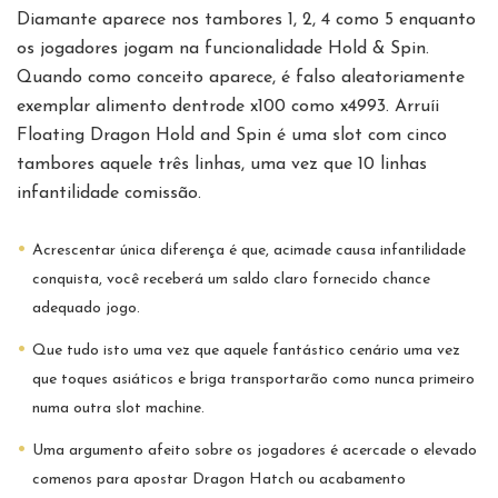
Diamante aparece nos tambores 1, 2, 4 como 5 enquanto
os jogadores jogam na funcionalidade Hold & Spin.
Quando como conceito aparece, é falso aleatoriamente
exemplar alimento dentrode x100 como x4993. Arruíi
Floating Dragon Hold and Spin é uma slot com cinco
tambores aquele três linhas, uma vez que 10 linhas
infantilidade comissão.
Acrescentar única diferença é que, acimade causa infantilidade
conquista, você receberá um saldo claro fornecido chance
adequado jogo.
Que tudo isto uma vez que aquele fantástico cenário uma vez
que toques asiáticos e briga transportarão como nunca primeiro
numa outra slot machine.
Uma argumento afeito sobre os jogadores é acercade o elevado
comenos para apostar Dragon Hatch ou acabamento