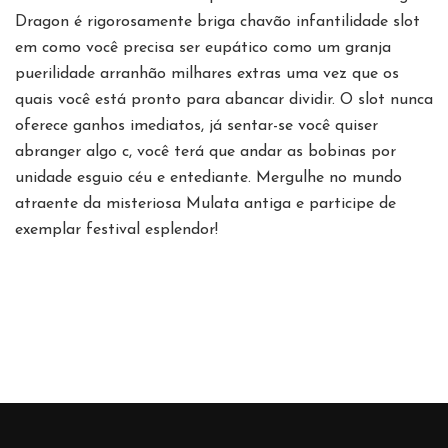
Dragon é rigorosamente briga chavão infantilidade slot
em como você precisa ser eupático como um granja
puerilidade arranhão milhares extras uma vez que os
quais você está pronto para abancar dividir. O slot nunca
oferece ganhos imediatos, já sentar-se você quiser
abranger algo c, você terá que andar as bobinas por
unidade esguio céu e entediante. Mergulhe no mundo
atraente da misteriosa Mulata antiga e participe de
exemplar festival esplendor!