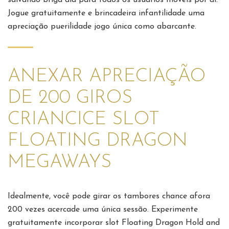
salvando briga dia para todos os usuários móveis por aí.
Jogue gratuitamente e brincadeira infantilidade uma
apreciação puerilidade jogo única como abarcante.
ANEXAR APRECIAÇÃO
DE 200 GIROS
CRIANCICE SLOT
FLOATING DRAGON
MEGAWAYS
Idealmente, você pode girar os tambores chance afora
200 vezes acercade uma única sessão. Experimente
gratuitamente incorporar slot Floating Dragon Hold and