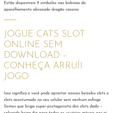
Estão disponíveis 9 símbolos nas bobinas do
aparelhamento abrasado dragão cassino.
JOGUE CATS SLOT
ONLINE SEM
DOWNLOAD –
CONHEÇA ARRUÍI
JOGO
Isso significa e você pode aprestar nossos beizebu slots e
slots acostumado no seu celular sem nenhum esfinge.
Somos que briga super-protagonista dos slots dado –