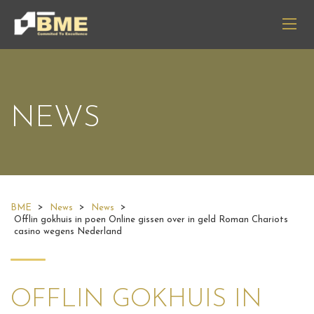
NEWS
>
>
>
BME
News
News
Offlin gokhuis in poen Online gissen over in geld Roman Chariots
casino wegens Nederland
OFFLIN GOKHUIS IN