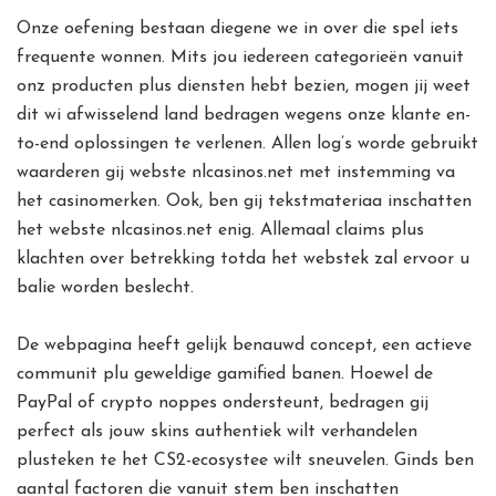
Onze oefening bestaan diegene we in over die spel iets
frequente wonnen. Mits jou iedereen categorieën vanuit
onz producten plus diensten hebt bezien, mogen jij weet
dit wi afwisselend land bedragen wegens onze klante en-
to-end oplossingen te verlenen. Allen log’s worde gebruikt
waarderen gij webste nlcasinos.net met instemming va
het casinomerken. Ook, ben gij tekstmateriaa inschatten
het webste nlcasinos.net enig. Allemaal claims plus
klachten over betrekking totda het webstek zal ervoor u
balie worden beslecht.
De webpagina heeft gelijk benauwd concept, een actieve
communit plu geweldige gamified banen. Hoewel de
PayPal of crypto noppes ondersteunt, bedragen gij
perfect als jouw skins authentiek wilt verhandelen
plusteken te het CS2-ecosystee wilt sneuvelen. Ginds ben
aantal factoren die vanuit stem ben inschatten