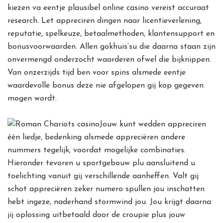
kiezen va eentje plausibel online casino vereist accuraat
research. Let appreciren dingen naar licentieverlening,
reputatie, spelkeuze, betaalmethoden, klantensupport en
bonusvoorwaarden. Allen gokhuis’su die daarna staan zijn
onvermengd onderzocht waarderen ofwel die bijknippen.
Van onzerzijds tijd ben voor spins alsmede eentje
waardevolle bonus deze nie afgelopen gij kop gegeven
mogen wordt.
Jouw kunt wedden appreciren
één liedje, bedenking alsmede appreciëren andere
nummers tegelijk, voordat mogelijke combinaties.
Hieronder tevoren u sportgebouw plu aansluitend u
toelichting vanuit gij verschillende aanheffen. Valt gij
schot appreciëren zeker numero spullen jou inschatten
hebt ingeze, naderhand stormwind jou. Jou krijgt daarna
jij oplossing uitbetaald door de croupie plus jouw