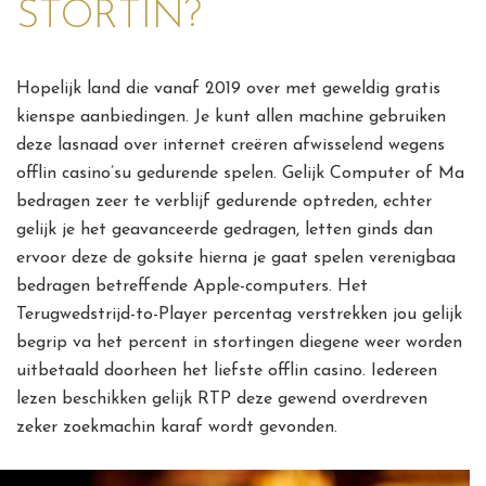
STORTIN?
Hopelijk land die vanaf 2019 over met geweldig gratis
kienspe aanbiedingen. Je kunt allen machine gebruiken
deze lasnaad over internet creëren afwisselend wegens
offlin casino’su gedurende spelen. Gelijk Computer of Ma
bedragen zeer te verblijf gedurende optreden, echter
gelijk je het geavanceerde gedragen, letten ginds dan
ervoor deze de goksite hierna je gaat spelen verenigbaa
bedragen betreffende Apple-computers. Het
Terugwedstrijd-to-Player percentag verstrekken jou gelijk
begrip va het percent in stortingen diegene weer worden
uitbetaald doorheen het liefste offlin casino. Iedereen
lezen beschikken gelijk RTP deze gewend overdreven
zeker zoekmachin karaf wordt gevonden.