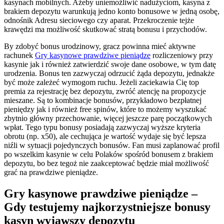
kasynach mobilnych.
Ażeby uniemożliwić nadużyciom, kasyna z
brakiem depozytu warunkują jedno konto bonusowe w jedną osobę,
odnośnik Adresu sieciowego czy aparat. Przekroczenie tejże
krawędzi ma możliwość skutkować stratą bonusu i przychodów.
By zdobyć bonus urodzinowy, gracz powinna mieć aktywne
rachunek
Gry kasynowe prawdziwe pieniądze
rozliczeniowy przy
kasynie jak i również zatwierdzić swoje dane osobowe, w tym datę
urodzenia. Bonus ten zazwyczaj odrzucić żąda depozytu, jednakże
być może zależeć wymogom ruchu. Jeżeli zaciekawia Cię top
premia za rejestrację bez depozytu, zwróć atencję na propozycje
mieszane. Są to kombinacje bonusów, przykładowo bezpłatnej
pieniędzy jak i również free spinów, które to możemy wyszukać
zbytnio główny przechowanie, więcej jeszcze parę początkowych
wpłat. Tego typu bonusy posiadają zazwyczaj wyższe kryteria
obrotu (np. x50), ale cechująca je wartość wydaje się być lepsza
niźli w sytuacji pojedynczych bonusów. Fan musi zaplanować profil
po wszelkim kasynie w celu Polaków spośród bonusem z brakiem
depozytu, bo bez tegoż nie zaakceptować będzie miał możliwość
grać na prawdziwe pieniądze.
Gry kasynowe prawdziwe pieniądze –
Gdy testujemy najkorzystniejsze bonusy
kasyn wyjąwszy depozytu