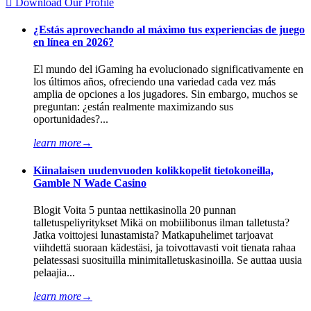
Download Our Profile
¿Estás aprovechando al máximo tus experiencias de juego
en línea en 2026?
El mundo del iGaming ha evolucionado significativamente en
los últimos años, ofreciendo una variedad cada vez más
amplia de opciones a los jugadores. Sin embargo, muchos se
preguntan: ¿están realmente maximizando sus
oportunidades?...
learn more
→
Kiinalaisen uudenvuoden kolikkopelit tietokoneilla,
Gamble N Wade Casino
Blogit Voita 5 puntaa nettikasinolla 20 punnan
talletuspeliyritykset Mikä on mobiilibonus ilman talletusta?
Jatka voittojesi lunastamista? Matkapuhelimet tarjoavat
viihdettä suoraan kädestäsi, ja toivottavasti voit tienata rahaa
pelatessasi suosituilla minimitalletuskasinoilla. Se auttaa uusia
pelaajia...
learn more
→