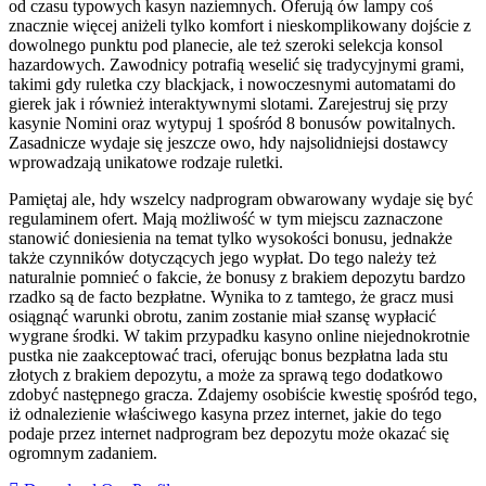
od czasu typowych kasyn naziemnych. Oferują ów lampy coś
znacznie więcej aniżeli tylko komfort i nieskomplikowany dojście z
dowolnego punktu pod planecie, ale też szeroki selekcja konsol
hazardowych. Zawodnicy potrafią weselić się tradycyjnymi grami,
takimi gdy ruletka czy blackjack, i nowoczesnymi automatami do
gierek jak i również interaktywnymi slotami. Zarejestruj się przy
kasynie Nomini oraz wytypuj 1 spośród 8 bonusów powitalnych.
Zasadnicze wydaje się jeszcze owo, hdy najsolidniejsi dostawcy
wprowadzają unikatowe rodzaje ruletki.
Pamiętaj ale, hdy wszelcy nadprogram obwarowany wydaje się być
regulaminem ofert. Mają możliwość w tym miejscu zaznaczone
stanowić doniesienia na temat tylko wysokości bonusu, jednakże
także czynników dotyczących jego wypłat. Do tego należy też
naturalnie pomnieć o fakcie, że bonusy z brakiem depozytu bardzo
rzadko są de facto bezpłatne. Wynika to z tamtego, że gracz musi
osiągnąć warunki obrotu, zanim zostanie miał szansę wypłacić
wygrane środki. W takim przypadku kasyno online niejednokrotnie
pustka nie zaakceptować traci, oferując bonus bezpłatna lada stu
złotych z brakiem depozytu, a może za sprawą tego dodatkowo
zdobyć następnego gracza. Zdajemy osobiście kwestię spośród tego,
iż odnalezienie właściwego kasyna przez internet, jakie do tego
podaje przez internet nadprogram bez depozytu może okazać się
ogromnym zadaniem.