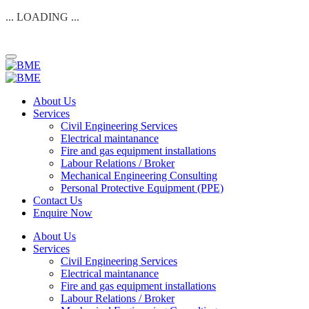
... LOADING ...
About Us
Services
Civil Engineering Services
Electrical maintanance
Fire and gas equipment installations
Labour Relations / Broker
Mechanical Engineering Consulting
Personal Protective Equipment (PPE)
Contact Us
Enquire Now
About Us
Services
Civil Engineering Services
Electrical maintanance
Fire and gas equipment installations
Labour Relations / Broker