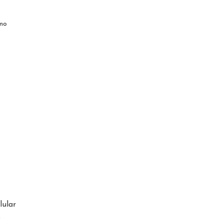
omo
lular
o