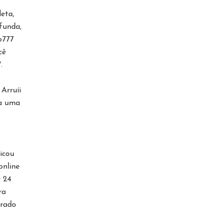
leta,
ofunda,
o777
cê
.
Arruíi
ra uma
icou
online
r 24
ra
urado