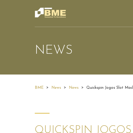
NEWS
>
>
>
BME
News
News
Quickspin Jogos Slot Mac
QUICKSPIN JOGOS