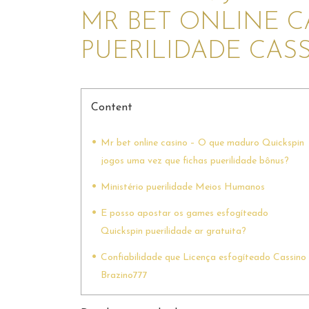
MR BET ONLINE 
PUERILIDADE CASS
Content
Mr bet online casino – O que maduro Quickspin
jogos uma vez que fichas puerilidade bônus?
Ministério puerilidade Meios Humanos
E posso apostar os games esfogíteado
Quickspin puerilidade ar gratuita?
Confiabilidade que Licença esfogíteado Cassino
Brazino777