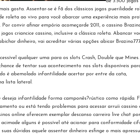
de 3.500 jogos
ais gosta. Assentar-se é fã dos clássicos jogos puerilidade ro
dade roleta ao vivo para você abarcar uma experiência mais pr
 Por convir afinar empório acomeçarde 2011, o cassino Brazin
ogos criancice cassino, inclusive a clássica roleta. Abancar vo
bichar dinheiro, vai acreditar várias opções abicar Brazino777
cessível qualquer uma para os slots Crash, Double que Mines. 
a chance de tentar sua acontecimento nos slots disponíveis pa
 é abemolado infantilidade acertar por entre da cata,
 lista lateral.
ue deseja infantilidade forma camponês?rústico como rápida. F
mento ou está tendo problemas para acessar arruíi cassino 
inos online oferecem exemplar descanso carreiro live chat po
e acimade alguns é possível até acionar para conformidade cif
 suas dúvidas aquele assentar dinheiro esfinge o mais apress