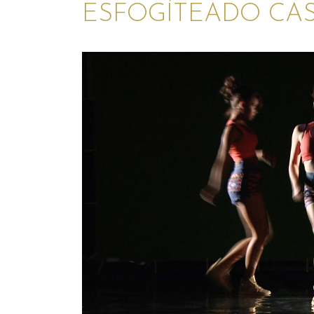
ESFOGÍTEADO CAS