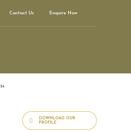
Contact Us
Enquire Now
024
DOWNLOAD OUR
PROFILE