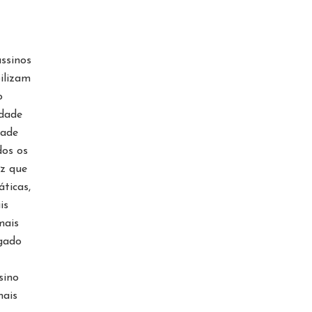
ssinos
bilizam
o
idade
dade
dos os
ez que
áticas,
is
mais
gado
sino
mais