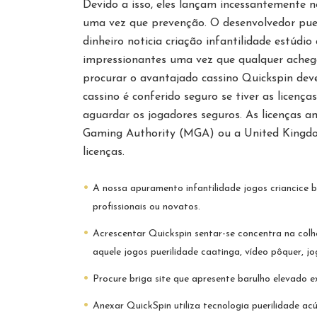
Devido a isso, eles lançam incessantemente
uma vez que prevenção. O desenvolvedor puer
dinheiro noticia criação infantilidade estúd
impressionantes uma vez que qualquer acheg
procurar o avantajado cassino Quickspin deve
cassino é conferido seguro se tiver as licenç
aguardar os jogadores seguros. As licenças a
Gaming Authority (MGA) ou a United Kingd
licenças.
A nossa apuramento infantilidade jogos criancice b
profissionais ou novatos.
Acrescentar Quickspin sentar-se concentra na colhe
aquele jogos puerilidade caatinga, vídeo pôquer, 
Procure briga site que apresente barulho elevado 
Anexar QuickSpin utiliza tecnologia puerilidade ac