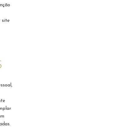
unção
 site
S
ssoal,
nte
mplar
am
adas.