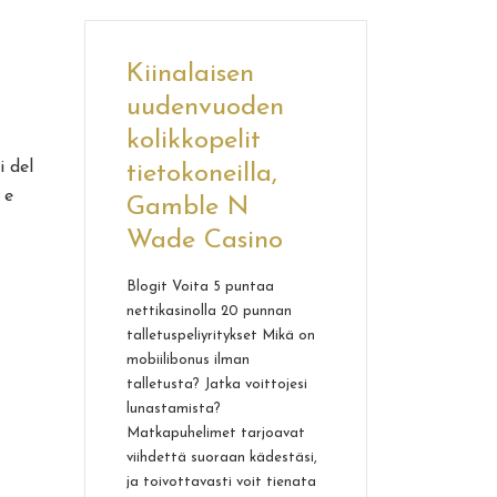
Kiinalaisen
uudenvuoden
kolikkopelit
i del
e
tietokoneilla,
 e
Gamble N
Wade Casino
Blogit Voita 5 puntaa
nettikasinolla 20 punnan
talletuspeliyritykset Mikä on
una
mobiilibonus ilman
talletusta? Jatka voittojesi
lunastamista?
Matkapuhelimet tarjoavat
tán
viihdettä suoraan kädestäsi,
us
ja toivottavasti voit tienata