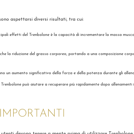
oportunidades?...
learn more
→
o aspettarsi diversi risultati, tra cui:
ipali effetti del Trenbolone è la capacità di incrementare la massa musco
che la riduzione del grasso corporeo, portando a una composizione corp
no un aumento significativo della forza e della potenza durante gli allen
il Trenbolone può aiutare a recuperare più rapidamente dopo allenamenti i
IMPORTANTI
li utenti devono tenere a mente prima di utilizzare Trenbolone