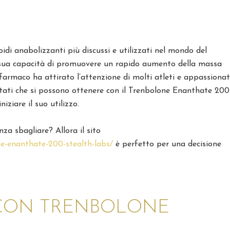
¿Estás
aprovechando
idi anabolizzanti più discussi e utilizzati nel mondo del
al máximo tus
a sua capacità di promuovere un rapido aumento della massa
farmaco ha attirato l’attenzione di molti atleti e appassionat
experiencias d
ultati che si possono ottenere con il Trenbolone Enanthate 200
juego en línea
iziare il suo utilizzo.
en 2026?
a sbagliare? Allora il sito
El mundo del iGaming ha
ne-enanthate-200-stealth-labs/
è perfetto per una decisione
evolucionado
significativamente en los
últimos años, ofreciendo 
variedad cada vez más
amplia de opciones a los
jugadores. Sin embargo,
I CON TRENBOLONE
muchos se preguntan: ¿es
realmente maximizando s