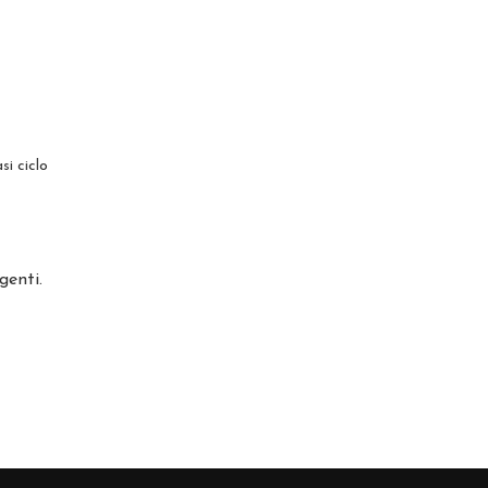
si ciclo
genti.