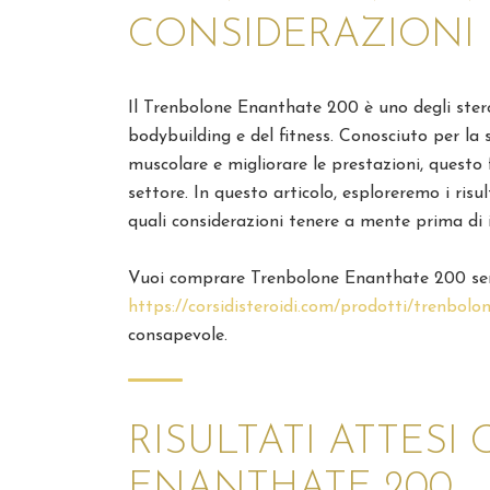
CONSIDERAZIONI
Il Trenbolone Enanthate 200 è uno degli stero
bodybuilding e del fitness. Conosciuto per l
muscolare e migliorare le prestazioni, questo 
settore. In questo articolo, esploreremo i ris
quali considerazioni tenere a mente prima di in
Vuoi comprare Trenbolone Enanthate 200 senz
https://corsidisteroidi.com/prodotti/trenbolo
consapevole.
RISULTATI ATTES
ENANTHATE 200