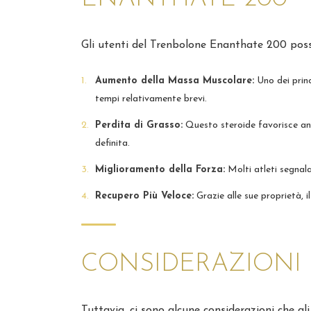
Gli utenti del Trenbolone Enanthate 200 posson
Aumento della Massa Muscolare:
Uno dei princ
tempi relativamente brevi.
Perdita di Grasso:
Questo steroide favorisce an
definita.
Miglioramento della Forza:
Molti atleti segnala
Recupero Più Veloce:
Grazie alle sue proprietà, 
CONSIDERAZIONI 
Tuttavia, ci sono alcune considerazioni che g