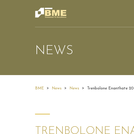
NEWS
>
>
>
BME
News
News
Trenbolone Enanthate 200
TRENBOLONE ENAN