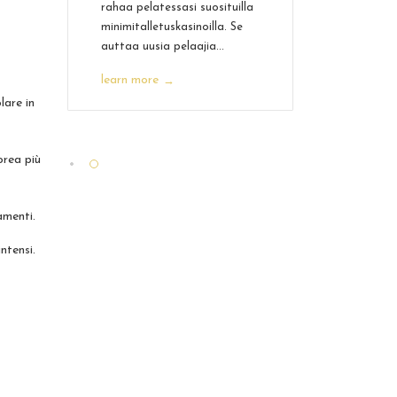
rahaa pelatessasi suosituilla
minimitalletuskasinoilla. Se
auttaa uusia pelaajia...
learn more
→
lare in
orea più
amenti.
ntensi.